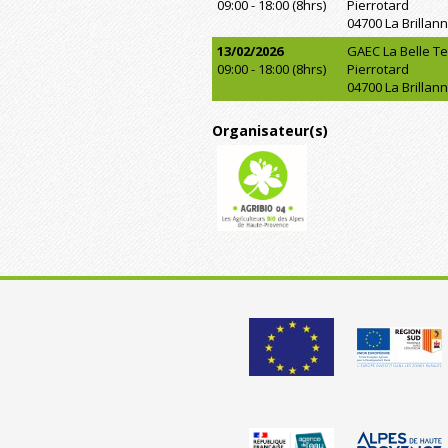
09:00 - 18:00 (8hrs)
Pierrotard
04700 La Brillan
13/02/2026
GAEC La Belle Te
09:00 - 18:00 (8hrs)
Pierrotard
04700 La Brillan
Organisateur(s)