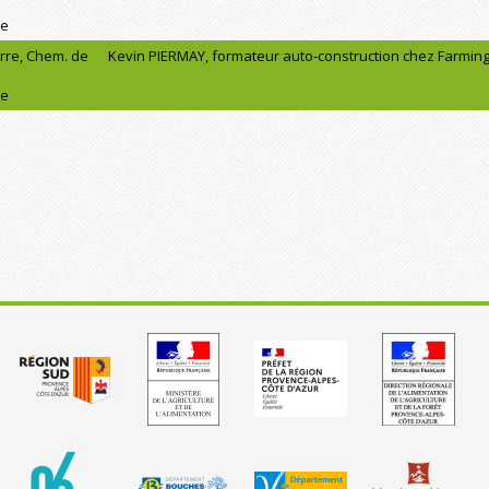
ne
rre, Chem. de
Kevin PIERMAY, formateur auto-construction chez Farming
ne