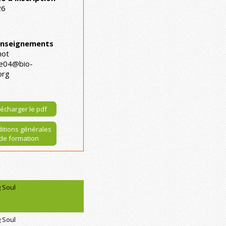
26
renseignements
hot
ge04@bio-
org
écharger le pdf
itions générales
de formation
 Soul
 Soul