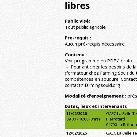
libres
Public visé:
Tout public agricole
Pre-requis :
Aucun pré-requis nécessaire
Contenu :
Voir programme en PDF à droite.
→ Pour anticiper les besoins de l
(formateur chez Farming Soul) du t
compétences en soudure. Contacts
contact@farmingsould.org
Modalité d'enseignement :
prés
Dates, lieux et intervenants
11/02/2026
GAEC La Belle Te
09:00 - 18:00 (8hrs)
Pierrotard
04700 La Brillan
12/02/2026
GAEC La Belle Te