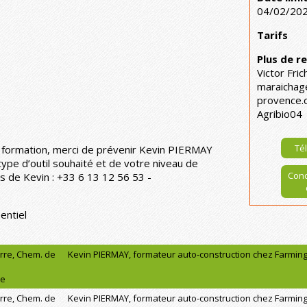
04/02/20
Tarifs
Plus de 
Victor Fric
maraicha
provence.
Agribio04
Tél
a formation, merci de prévenir Kevin PIERMAY
ype d’outil souhaité et de votre niveau de
Cond
 de Kevin : +33 6 13 12 56 53 -
entiel
rre, Chem. de
Kevin PIERMAY, formateur auto-construction chez Farming
ne
rre, Chem. de
Kevin PIERMAY, formateur auto-construction chez Farming