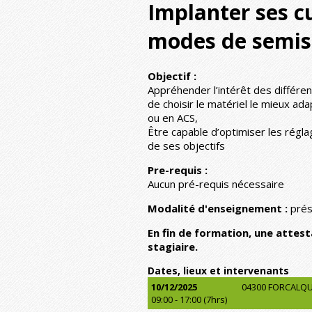
Implanter ses cu
modes de semis 
Objectif :
Appréhender l’intérêt des différen
de choisir le matériel le mieux ada
ou en ACS,
Être capable d’optimiser les régl
de ses objectifs
Pre-requis :
Aucun pré-requis nécessaire
Modalité d'enseignement :
prés
En fin de formation, une attes
stagiaire.
Dates, lieux et intervenants
10/12/2025
04300 FORCALQU
09:00 - 17:00 (7hrs)