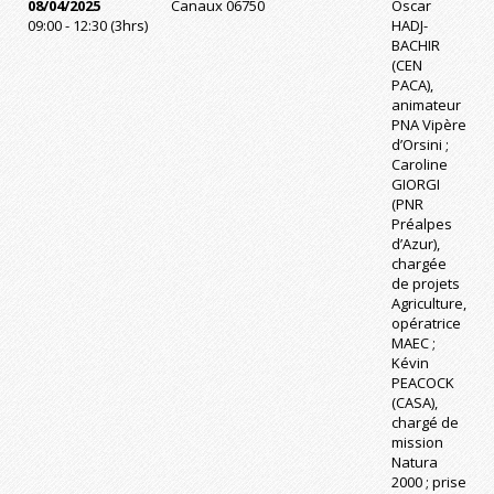
08/04/2025
Canaux 06750
Oscar
09:00 - 12:30 (3hrs)
HADJ-
BACHIR
(CEN
PACA),
animateur
PNA Vipère
d’Orsini ;
Caroline
GIORGI
(PNR
Préalpes
d’Azur),
chargée
de projets
Agriculture,
opératrice
MAEC ;
Kévin
PEACOCK
(CASA),
chargé de
mission
Natura
2000 ; prise