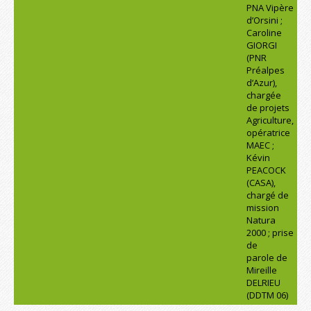
PNA Vipère
d’Orsini ;
Caroline
GIORGI
(PNR
Préalpes
d’Azur),
chargée
de projets
Agriculture,
opératrice
MAEC ;
Kévin
PEACOCK
(CASA),
chargé de
mission
Natura
2000 ; prise
de
parole de
Mireille
DELRIEU
(DDTM 06)