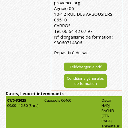
provence.org
Agribio 06
10-12 RUE DES ARBOUSIERS
06510
CARROS
Tel. 06 64 42 07 97
N° d'organisme de formation :
93060714306
Repas tiré du sac
Télécharger le pdf
Conditions générales
de formation
Dates, lieux et intervenants
07/04/2025
Caussols 06460
Oscar
09:00 - 12:30 (3hrs)
HADJ-
BACHIR
(CEN
PACA),
animateur