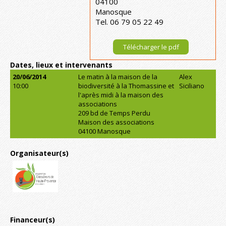
04100
Manosque
Tel. 06 79 05 22 49
Télécharger le pdf
Dates, lieux et intervenants
20/06/2014
Le matin à la maison de la
Alex
10:00
biodiversité à la Thomassine et
Siciliano
l'après midi à la maison des
associations
209 bd de Temps Perdu
Maison des associations
04100 Manosque
Organisateur(s)
Financeur(s)