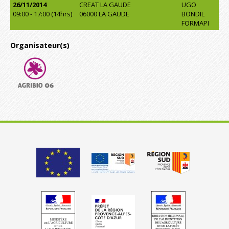
26/11/2014
CREAT LA GAUDE
UGO
09:00 - 17:00 (14hrs)
06000 LA GAUDE
BONDIL
FORMAPI
Organisateur(s)