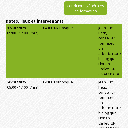
Conditions générales
de formation
Dates, lieux et intervenants
13/01/2025
04100 Manosque
Jean Luc
09:00 - 17:00 (7hrs)
Petit,
conseiller
formateur
en
arboriculture
biologique
Florian
Carlet, GR
CIVAM PACA
20/01/2025
04100 Manosque
Jean Luc
09:00 - 17:00 (7hrs)
Petit,
conseiller
formateur
en
arboriculture
biologique
Florian
Carlet, GR