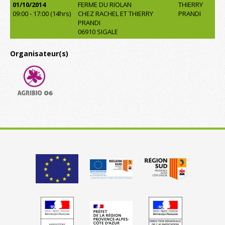
01/10/2014
FERME DU RIOLAN
THIERRY
09:00 - 17:00 (14hrs)
CHEZ RACHEL ET THIERRY
PRANDI
PRANDI
06910 SIGALE
Organisateur(s)