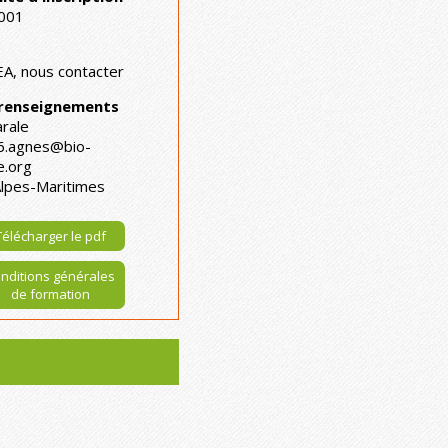
001
A, nous contacter
 renseignements
rale
06.agnes@bio-
e.org
Alpes-Maritimes
Télécharger le pdf
nditions générales
de formation