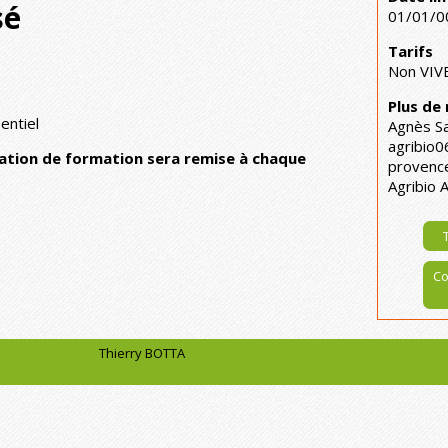
sé
01/01/0
Tarifs
Non VIVE
Plus de
entiel
Agnès Sa
agribio
tation de formation sera remise à chaque
provenc
Agribio 
Co
Thierry BOTTA