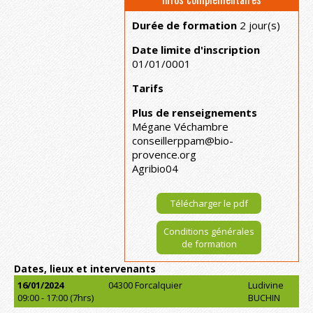
Durée de formation
2 jour(s)
Date limite d'inscription
01/01/0001
Tarifs
Plus de renseignements
Mégane Véchambre
conseillerppam@bio-
provence.org
Agribio04
Télécharger le pdf
Conditions générales
de formation
Dates, lieux et intervenants
16/01/2024
04300 Forcalquier
Ludivine
09:00 - 17:00 (7hrs)
BUCHIN