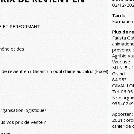
02/12/20
Tarifs
Formation 
LE ET PERFORMANT
Plus de 
Fausta Ga
animation
hône et des
provence.
Agribio Va
Vaucluse
M.I.N. 5 -
de revient en utilisant un outil d'aide au calcul (Excel)
Grand
84 953
CAVAILLO
Tel. 06 95
N° d'organ
93840249
organisation logistique/
Apporter :
2021 ; ord
ous vos prix de vente ?
cahier de c
vient