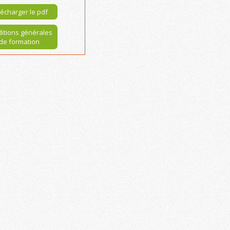
écharger le pdf
itions générales
de formation