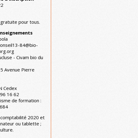
22
gratuite pour tous.
renseignements
bola
conseil13-84@bio-
org.org
ucluse - Civam bio du
 15 Avenue Pierre
N Cedex
 96 16 62
isme de formation :
684
 comptabilité 2020 et
inateur ou tablette ;
ulture.