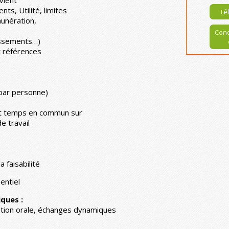
ents, Utilité, limites
Tél
munération,
Cond
issements…)
t références
 par personne)
t et temps en commun sur
e travail
 faisabilité
entiel
ques :
ation orale, échanges dynamiques