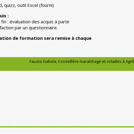
quizz, outil Excel (fourni)
is :
fin : évaluation des acquis à partir
sfaction par un questionnaire.
tation de formation sera remise à chaque
Fausta Gabola, Conseillère maraîchage et volailles à Agri