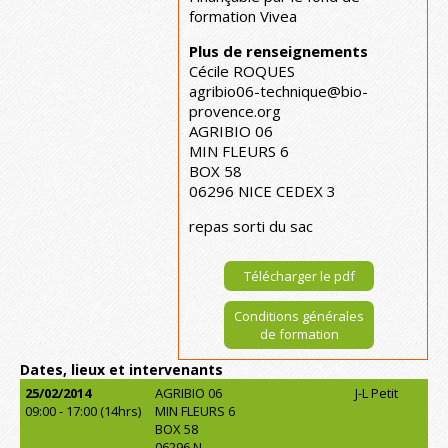
formation Vivea
Plus de renseignements
Cécile ROQUES
agribio06-technique@bio-
provence.org
AGRIBIO 06
MIN FLEURS 6
BOX 58
06296 NICE CEDEX 3
repas sorti du sac
Télécharger le pdf
Conditions générales
de formation
Dates, lieux et intervenants
25/02/2014
AGRIBIO 06
J-L Petit
09:00 - 17:00 (14hrs)
MIN FLEURS 6
BOX 58
06296 N