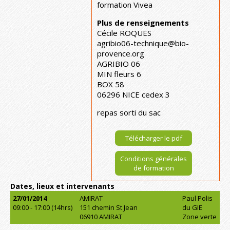
formation Vivea
Plus de renseignements
Cécile ROQUES
agribio06-technique@bio-
provence.org
AGRIBIO 06
MIN fleurs 6
BOX 58
06296 NICE cedex 3
repas sorti du sac
Télécharger le pdf
Conditions générales
de formation
Dates, lieux et intervenants
27/01/2014
AMIRAT
Paul Polis
09:00 - 17:00 (14hrs)
151 chemin St Jean
du GIE
06910 AMIRAT
Zone verte