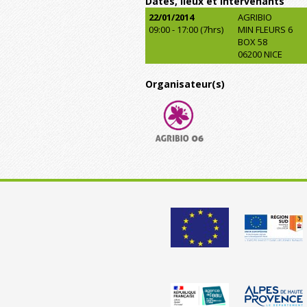
Dates, lieux et intervenants
22/01/2014
AGRIBIO
09:00 - 17:00 (7hrs)
MIN FLEURS 6
BOX 58
06200 NICE
Organisateur(s)