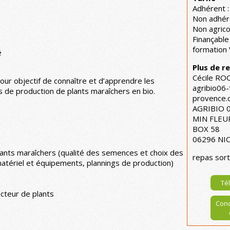
Adhérent :
Non adhér
Non agrico
Finançable
formation 
é
Plus de 
Cécile R
our objectif de connaître et d’apprendre les
agribio06
 de production de plants maraîchers en bio.
provence.
AGRIBIO 
MIN FLEU
BOX 58
06296 NIC
lants maraîchers (qualité des semences et choix des
repas sort
atériel et équipements, plannings de production)
Tél
ucteur de plants
Cond