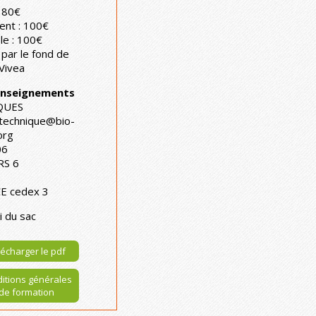
 80€
ent : 100€
le : 100€
 par le fond de
Vivea
renseignements
OQUES
-technique@bio-
org
06
RS 6
E cedex 3
i du sac
écharger le pdf
itions générales
de formation