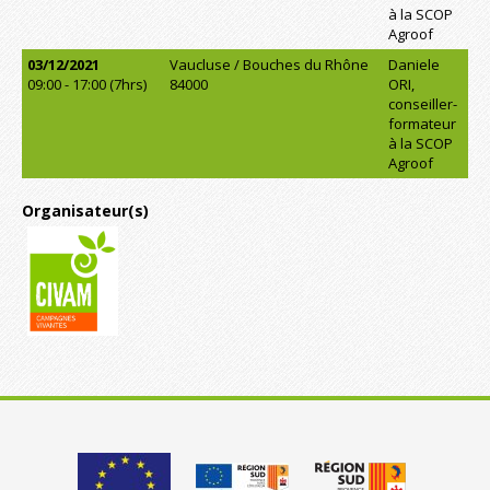
à la SCOP
Agroof
03/12/2021
Vaucluse / Bouches du Rhône
Daniele
09:00 - 17:00 (7hrs)
84000
ORI,
conseiller-
formateur
à la SCOP
Agroof
Organisateur(s)