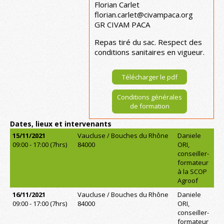
Florian Carlet
florian.carlet@civampaca.org
GR CIVAM PACA
Repas tiré du sac. Respect des
conditions sanitaires en vigueur.
Télécharger le pdf
Conditions générales
de formation
Dates, lieux et intervenants
15/11/2021
Vaucluse / Bouches du Rhône
Daniele
09:00 - 17:00 (7hrs)
84000
ORI,
conseiller-
formateur
à la SCOP
Agroof
16/11/2021
Vaucluse / Bouches du Rhône
Daniele
09:00 - 17:00 (7hrs)
84000
ORI,
conseiller-
formateur