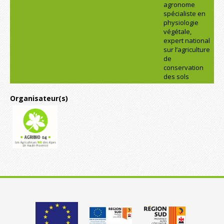
agronome
spécialiste en
physiologie
végétale,
expert national
sur l’agriculture
de
conservation
des sols
Organisateur(s)