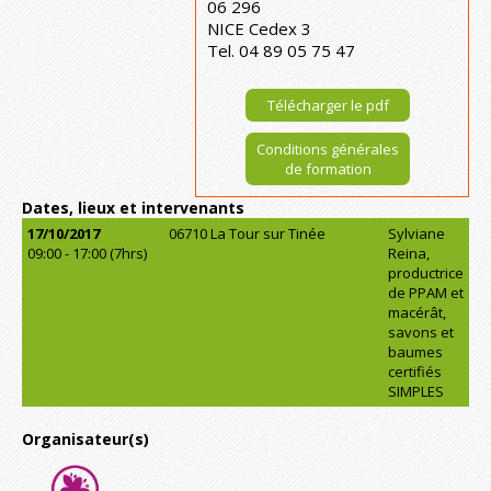
06 296
NICE Cedex 3
Tel. 04 89 05 75 47
Télécharger le pdf
Conditions générales
de formation
Dates, lieux et intervenants
17/10/2017
06710 La Tour sur Tinée
Sylviane
09:00 - 17:00 (7hrs)
Reina,
productrice
de PPAM et
macérât,
savons et
baumes
certifiés
SIMPLES
Organisateur(s)