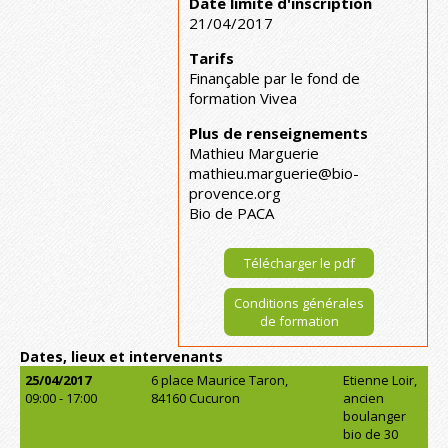
Date limite d'inscription
21/04/2017
Tarifs
Finançable par le fond de
formation Vivea
Plus de renseignements
Mathieu Marguerie
mathieu.marguerie@bio-
provence.org
Bio de PACA
Télécharger le pdf
Conditions générales
de formation
Dates, lieux et intervenants
25/04/2017
6 place Maurice Taron,
Etienne Loir,
09:00 - 17:00
84160 Cucuron
ancien
boulanger
bio de 30