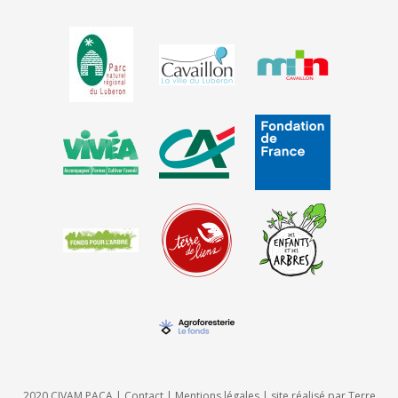
2020 CIVAM PACA |
Contact
|
Mentions légales
| site réalisé par
Terre