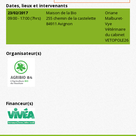
Dates, lieux et intervenants
23/02/2017
Maison de la Bio
Oriane
09:00 - 17:00 (7hrs)
255 chemin de la castelette
Malburet-
84911 Avignon
Vye
Vétérinaire
du cabinet
VETOPOLE26
Organisateur(s)
Financeur(s)