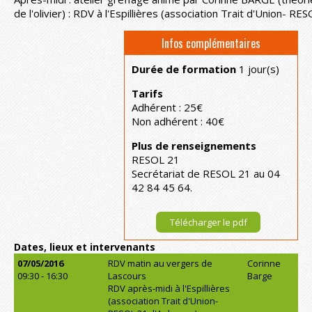
de l'olivier) : RDV à l'Espillières (association Trait d'Union- R
Infos complémentaires
Durée de formation
1 jour(s)
Tarifs
Adhérent : 25€
Non adhérent : 40€
Plus de renseignements
RESOL 21
Secrétariat de RESOL 21 au 04
42 84 45 64.
Télécharger le pdf
Dates, lieux et intervenants
07/05/2016
RDV matin au vergers de
Corinne
09:30 - 16:30
Lascours
Barge
RDV après-midi à l'Espillières
(association Trait d'Union-