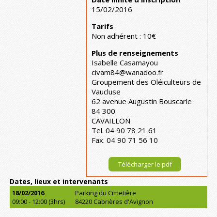
15/02/2016
Tarifs
Non adhérent : 10€
Plus de renseignements
Isabelle Casamayou
civam84@wanadoo.fr
Groupement des Oléiculteurs de
Vaucluse
62 avenue Augustin Bouscarle
84 300
CAVAILLON
Tel. 04 90 78 21 61
Fax. 04 90 71 56 10
Télécharger le pdf
Dates, lieux et intervenants
18/02/2016
Parking du Cimetière
09:00 - 12:00 (3hrs)
84220 Cabrières d'Avignon