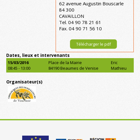
62 avenue Augustin Bouscarle
84 300
CAVAILLON
Tel. 04 90 78 21 61
Fax. 04 90 71 56 10
Télécharger le pdf
Dates, lieux et intervenants
15/03/2016
Place de la Mairie
Eric
08:45 - 13:00
84190 Beaumes de Venise
Mathieu
Organisateur(s)