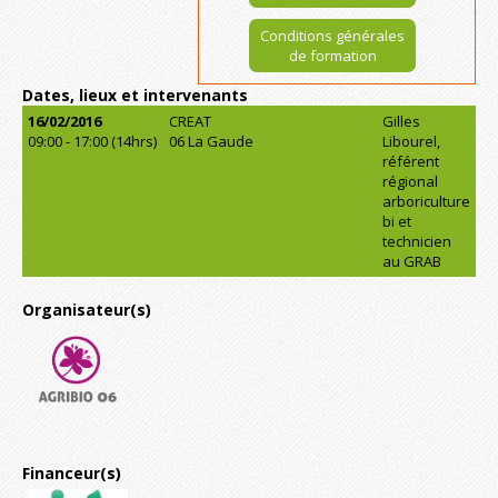
Conditions générales
de formation
Dates, lieux et intervenants
16/02/2016
CREAT
Gilles
09:00 - 17:00 (14hrs)
06 La Gaude
Libourel,
référent
régional
arboriculture
bi et
technicien
au GRAB
Organisateur(s)
Financeur(s)