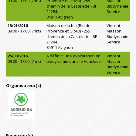
09:00 - 17:00 (7hrs)
Provence et GRAB) - 255
Masson.
chemin de la Castelette - BP
Biodynamie
21284.
Service
84911 Avignon
13/01/2016
Maison de la bio (Bio de
Vincent
09:00 - 17:00 (7hrs)
Provence et GRAB) - 255
Masson.
chemin de la Castelette - BP
Biodynamie
21284.
Service
84911 Avignon
25/03/2016
A définir : une exploitation en
Vincent
09:00 - 17:00 (7hrs)
biodynamie dans le Vaucluse
Masson.
Biodynamie
Service
Organisateur(s)
Financeur(s)