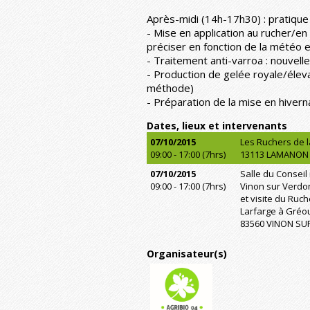
Après-midi (14h-17h30) : pratique
- Mise en application au rucher/en
préciser en fonction de la météo et
- Traitement anti-varroa : nouvel
- Production de gelée royale/élev
méthode)
- Préparation de la mise en hiver
Dates, lieux et intervenants
07/10/2015
Les Ruchers de 
09:00 - 17:00 (7hrs)
13113 LAMANON
07/10/2015
Salle du Conseil
09:00 - 17:00 (7hrs)
Vinon sur Verdo
et visite du Ruch
Larfarge à Gréo
83560 VINON S
Organisateur(s)