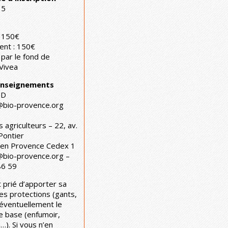
15
: 150€
ent : 150€
 par le fond de
Vivea
renseignements
ND
@bio-provence.org
 agriculteurs – 22, av.
Pontier
 en Provence Cedex 1
@bio-provence.org –
86 59
 prié d’apporter sa
es protections (gants,
 éventuellement le
e base (enfumoir,
…). Si vous n’en