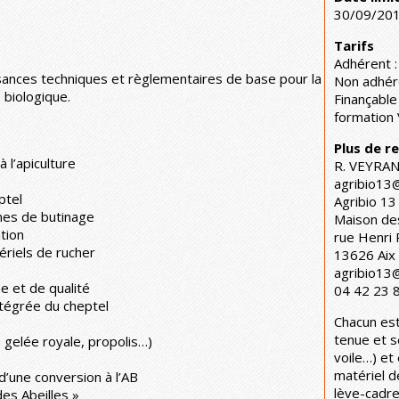
30/09/20
Tarifs
Adhérent 
sances techniques et règlementaires de base pour la
Non adhér
 biologique.
Finançable
formation 
Plus de 
 l’apiculture
R. VEYRA
agribio13
ptel
Agribio 13
nes de butinage
Maison des
tion
rue Henri 
ériels de rucher
13626 Aix
agribio13
e et de qualité
04 42 23 
ntégrée du cheptel
Chacun est
tenue et s
 gelée royale, propolis…)
voile…) et
matériel d
d’une conversion à l’AB
lève-cadre
des Abeilles »