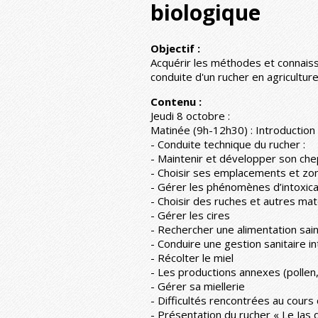
biologique
Objectif :
Acquérir les méthodes et connais
conduite d'un rucher en agriculture
Contenu :
Jeudi 8 octobre :
Matinée (9h-12h30) : Introduction à
- Conduite technique du rucher :
- Maintenir et développer son che
- Choisir ses emplacements et zo
- Gérer les phénomènes d’intoxica
- Choisir des ruches et autres mat
- Gérer les cires
- Rechercher une alimentation sain
- Conduire une gestion sanitaire i
- Récolter le miel
- Les productions annexes (pollen,
- Gérer sa miellerie
- Difficultés rencontrées au cours 
- Présentation du rucher « Le Jas 