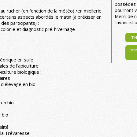
possédez 
pourront v
au rucher (en fonction de la météo) /en miellerie
Merci de n
 certains aspects abordés le matin (à préciser en
l’avance.L
des participants) :
a colonie et diagnostic pré-hivernage
Tél
Cond
éorique en salle
les de l’apiculture
iculture biologique :
aires
s d’élevage en bio
 en bio
n bio
ilité
 la Trévaresse