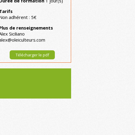
Durée de formation
1 jour(s)
Tarifs
Non adhérent : 5€
Plus de renseignements
Alex Siciliano
alex@oleiculteurs.com
Télécharger le pdf