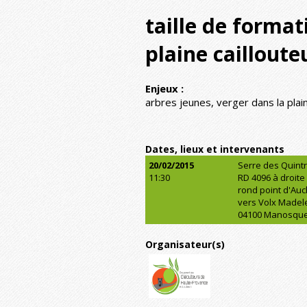
taille de format
plaine caillout
Enjeux :
arbres jeunes, verger dans la pla
Dates, lieux et intervenants
20/02/2015
Serre des Quint
11:30
RD 4096 à droite 
rond point d'Auc
vers Volx Madel
04100 Manosqu
Organisateur(s)