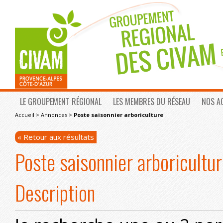
LE GROUPEMENT RÉGIONAL
LES MEMBRES DU RÉSEAU
NOS A
Accueil
>
Annonces
>
Poste saisonnier arboriculture
« Retour aux résultats
Poste saisonnier arboricultu
Description